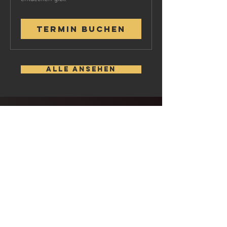
Termin buchen
Alle ansehen
«Cedric verwendet sehr
hilfreiche Methoden und erklärt
es extrem gut! Sehr gutes
Mentaltraining, kann ich nur
weiter empfehlen!!»
HINd - Schülerin &
Basketballspielerin