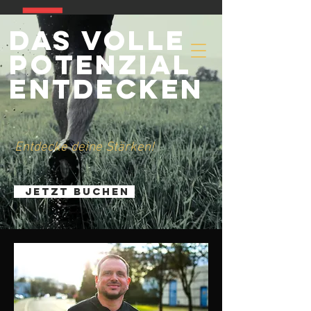
DAS volle
potenzial
entdecken
Entdecke deine Stärken!
Jetzt buchen