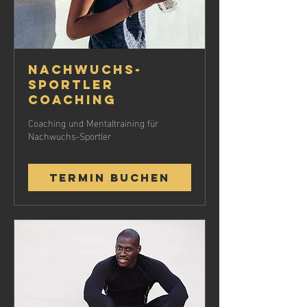
Nachwuchs-
Sportler
Coaching
Coaching und Mentaltraining für
Nachwuchs-Sportler
Termin buchen