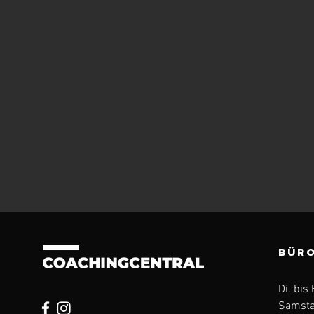
BÜRO
Di. bis 
Samsta