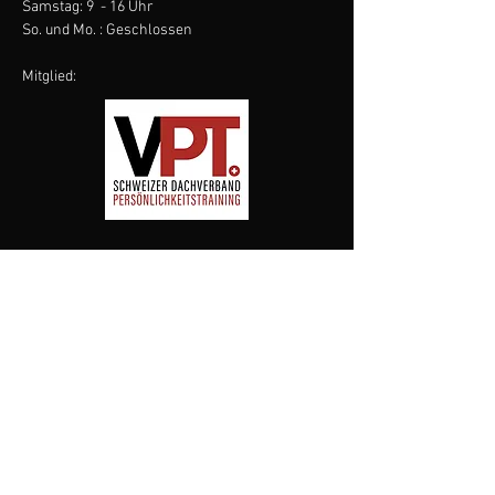
Samstag: 9 - 16 Uhr
So. und Mo. : Geschlossen
Mitglied:
KONTAKT
Schwalbenweg 7
4528 Zuchwil
E-Mail:
info@coachingcentral.ch
Tel:
+41 79 277 05 33
IBAN: CH91 0900 0000 1620 0713 2
Menü