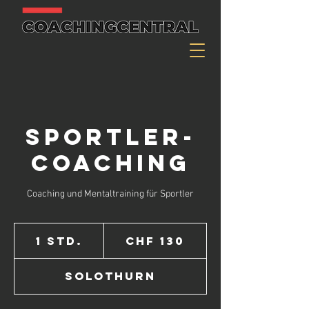
Sportler-
Coaching
Coaching und Mentaltraining für Sportler
130
Schweizer
1 Std.
1
CHF 130
Franken
S
t
Solothurn
d